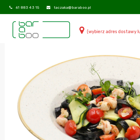
61 883 43 15
taczaka@baraboo.pl
(wybierz adres dostawy l