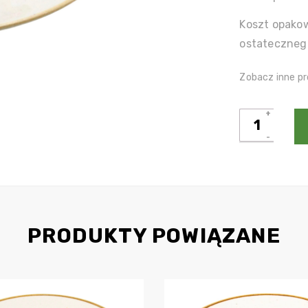
Koszt opakow
ostateczneg
Zobacz inne pr
ilość
Tagliatelle
nero
gamberi
PRODUKTY POWIĄZANE