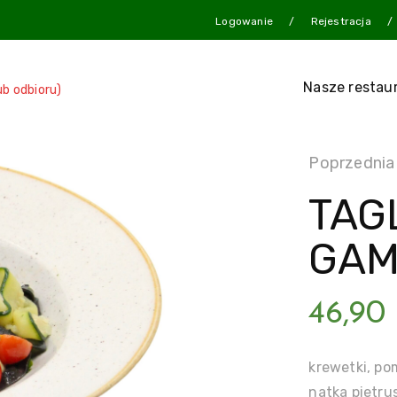
Logowanie
Rejestracja
Nasze restau
ub odbioru)
Poprzednia
TAG
GAM
46,90
krewetki, po
natka pietru