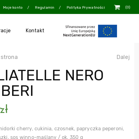
0
Moje konto
Regulamin
Polityka Prywatności
racje
Kontakt
 strona
Dalej
LIATELLE NERO
BERI
zł
midorki cherry, cukinia, czosnek, papryczka peperoni,
szki, sos winno-maślany / ok. 350 g