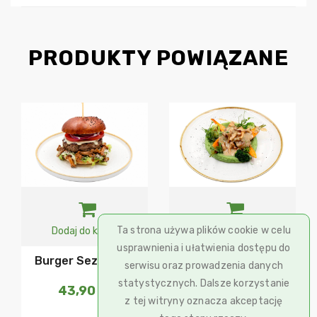
PRODUKTY POWIĄZANE
Ta strona używa plików cookie w celu
Dodaj do koszyka
Dodaj do koszyka
usprawnienia i ułatwienia dostępu do
Burger Sezonowy
Danie Sezonowe
serwisu oraz prowadzenia danych
statystycznych. Dalsze korzystanie
43,90
zł
48,90
zł
z tej witryny oznacza akceptację