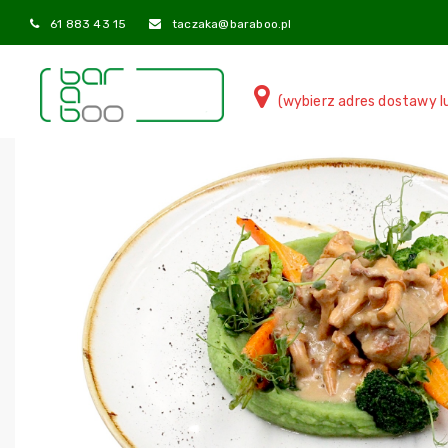
61 883 43 15
taczaka@baraboo.pl
(wybierz adres dostawy l