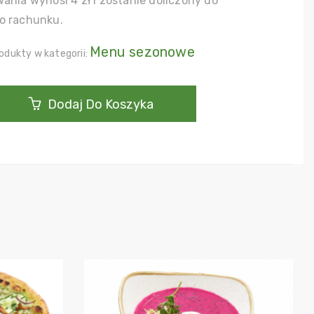
ania wynosi 4 zł i zostanie doliczony do
o rachunku.
Menu sezonowe
odukty w kategorii:
Dodaj Do Koszyka