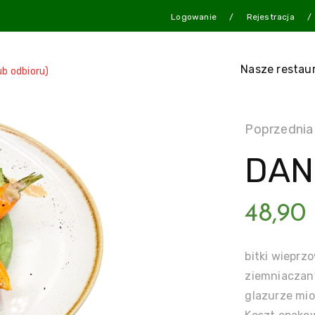
Logowanie
Rejestracja
Nasze restau
ub odbioru)
Poprzednia
DAN
48,90
bitki wiepr
ziemniaczan
glazurze mio