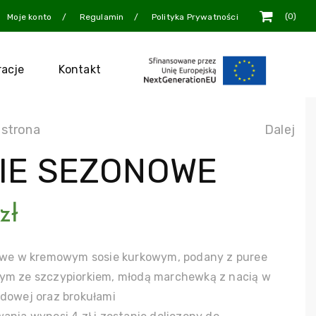
0
Moje konto
Regulamin
Polityka Prywatności
racje
Kontakt
 strona
Dalej
IE SEZONOWE
zł
zowe w kremowym sosie kurkowym, podany z puree
ym ze szczypiorkiem, młodą marchewką z nacią w
dowej oraz brokułami