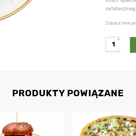
Koszt opakow
ostateczneg
Zobacz inne pr
ilość
Danie
sezonowe
PRODUKTY POWIĄZANE