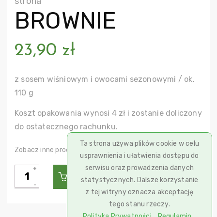
strona
BROWNIE
23,90
zł
z sosem wiśniowym i owocami sezonowymi / ok.
110 g
Koszt opakowania wynosi 4 zł i zostanie doliczony
do ostatecznego rachunku.
Ta strona używa plików cookie w celu
Desery
Zobacz inne produkty w kategorii:
usprawnienia i ułatwienia dostępu do
serwisu oraz prowadzenia danych
ilość
Dodaj Do Koszyka
statystycznych. Dalsze korzystanie
Brownie
z tej witryny oznacza akceptację
tego stanu rzeczy.
Polityka Prywatności
Regulamin