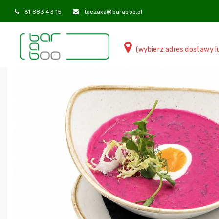
61 883 43 15
taczaka@baraboo.pl
(wybierz adres dostawy l