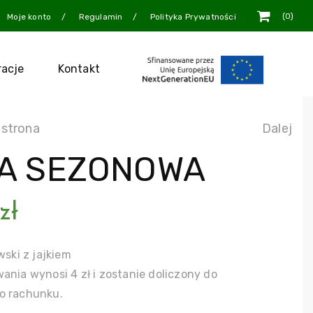
0
Moje konto
Regulamin
Polityka Prywatności
racje
Kontakt
 strona
Dalej
A SEZONOWA
zł
wski z jajkiem
ania wynosi 4 zł i zostanie doliczony do
o rachunku.