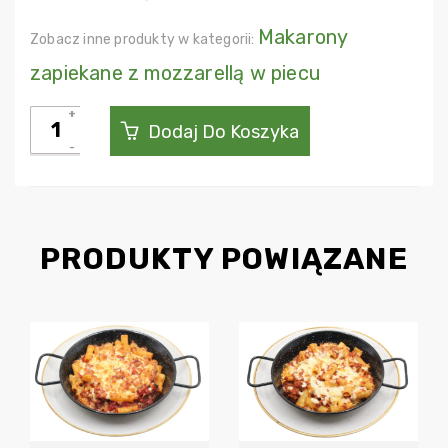
Makarony
Zobacz inne produkty w kategorii:
zapiekane z mozzarellą w piecu
ilość
Dodaj Do Koszyka
Rigatoni
Al
Forno
Broccoli
PRODUKTY POWIĄZANE
e
Pollo