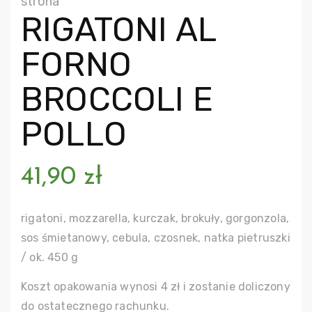
strona
RIGATONI AL
FORNO
BROCCOLI E
POLLO
41,90
zł
rigatoni, mozzarella, kurczak, brokuły, gorgonzola,
sos śmietanowy, cebula, czosnek, natka pietruszki
/ ok. 450 g
Koszt opakowania wynosi 4 zł i zostanie doliczony
do ostatecznego rachunku.