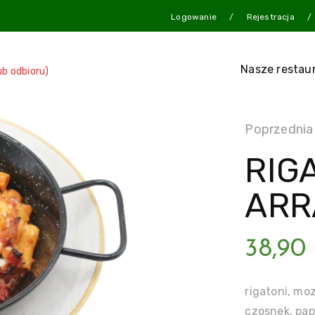
Logowanie
Rejestracja
Nasze restau
ub odbioru)
Poprzednia
RIG
ARR
38,90
rigatoni, mo
czosnek, papr