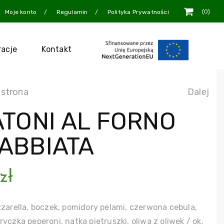
0
Moje konto
Regulamin
Polityka Prywatności
racje
Kontakt
 strona
Dalej
ATONI AL FORNO
ABBIATA
zł
zzarella, boczek, pomidory pelami, czerwona cebula,
yczka peperoni, natka pietruszki, oliwa z oliwek / ok.