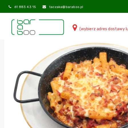
61 883 43 15
taczaka@baraboo.pl
(wybierz adres dostawy l