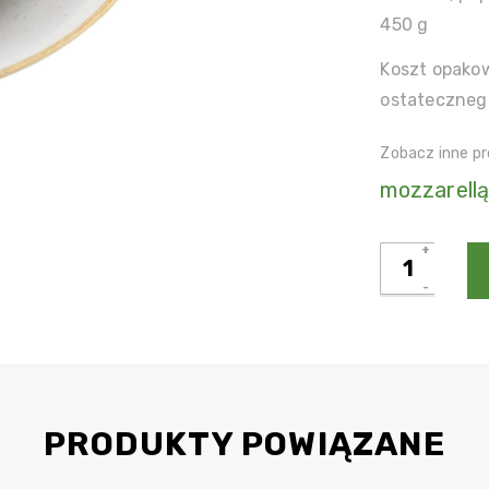
450 g
Koszt opakow
ostateczneg
Zobacz inne pr
mozzarellą
ilość
Rigatoni
Al
Forno
Arrabbiata
PRODUKTY POWIĄZANE