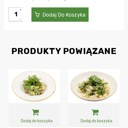
ilość
Dodaj Do Koszyka
Polędwica
z
dorsza
PRODUKTY POWIĄZANE
Dodaj do koszyka
Dodaj do koszyka