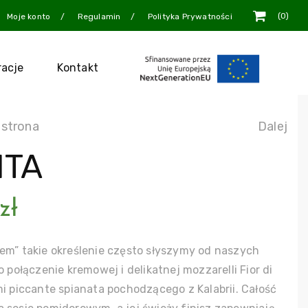
0
Moje konto
Regulamin
Polityka Prywatności
racje
Kontakt
 strona
Dalej
ITA
zł
em” takie określenie często słyszymy od naszych
o połączenie kremowej i delikatnej mozzarelli Fior di
mi piccante spianata pochodzącego z Kalabrii. Całość