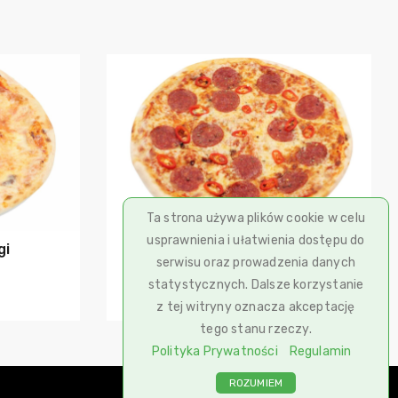
szyka
Dodaj do koszyka
Ta strona używa plików cookie w celu
usprawnienia i ułatwienia dostępu do
gi
Peperoni
serwisu oraz prowadzenia danych
statystycznych. Dalsze korzystanie
31,90
zł
z tej witryny oznacza akceptację
tego stanu rzeczy.
Polityka Prywatności
Regulamin
ROZUMIEM