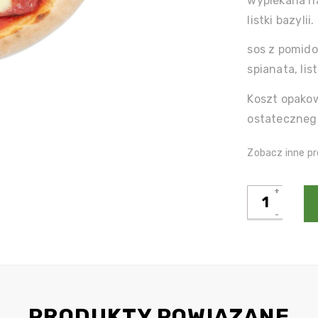
wypiekana na
listki bazylii.
sos z pomidor
spianata, lis
Koszt opakow
ostateczneg
Zobacz inne pr
ilość
Nolita
PRODUKTY POWIĄZANE