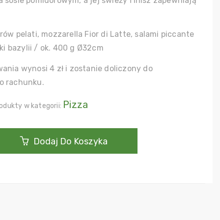
 sosie pomidorowym, a jej świeży finisz zapewniają
ów pelati, mozzarella Fior di Latte, salami piccante
tki bazylii / ok. 400 g Ø32cm
ania wynosi 4 zł i zostanie doliczony do
o rachunku.
Pizza
odukty w kategorii:
Dodaj Do Koszyka