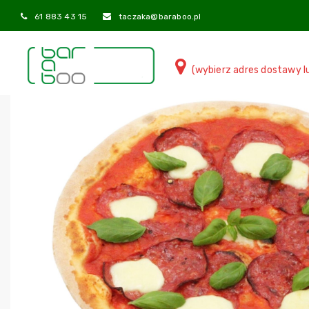
61 883 43 15
taczaka@baraboo.pl
(wybierz adres dostawy l