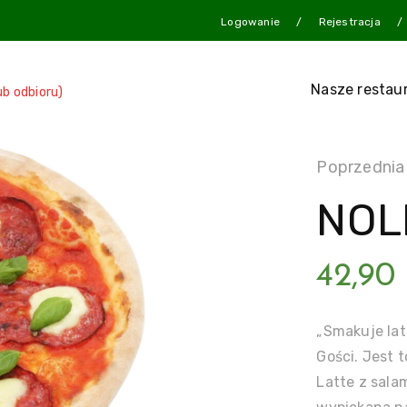
Logowanie
Rejestracja
Nasze restau
ub odbioru)
Poprzednia
NOL
42,90
„Smakuje lat
Gości. Jest t
Latte z sala