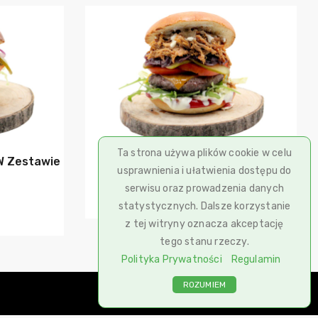
szyka
Dodaj do koszyka
Ta strona używa plików cookie w celu
W Zestawie
Pork & Beef Mega Burger
usprawnienia i ułatwienia dostępu do
serwisu oraz prowadzenia danych
46,90
zł
statystycznych. Dalsze korzystanie
z tej witryny oznacza akceptację
tego stanu rzeczy.
Polityka Prywatności
Regulamin
ROZUMIEM