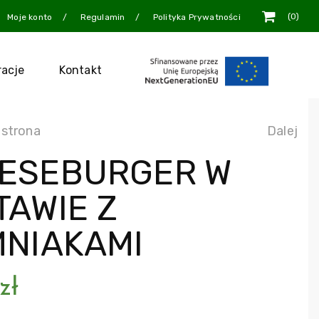
0
Moje konto
Regulamin
Polityka Prywatności
racje
Kontakt
 strona
Dalej
ESEBURGER W
TAWIE Z
MNIAKAMI
zł