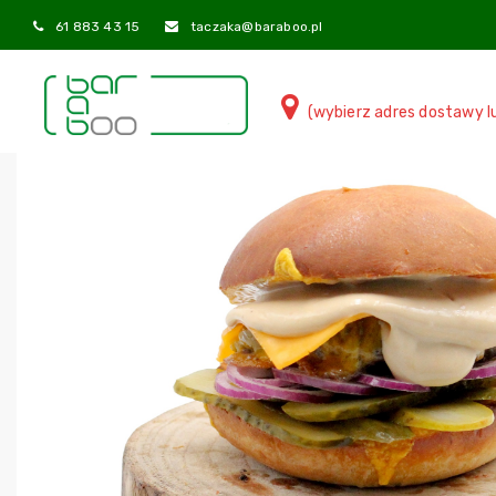
61 883 43 15
taczaka@baraboo.pl
(wybierz adres dostawy l