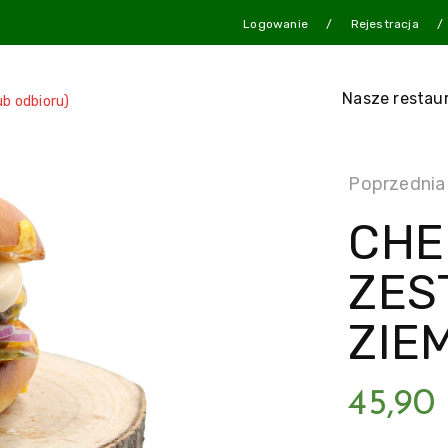
Logowanie
Rejestracja
Nasze restau
ub odbioru)
Poprzednia
CHE
ZES
ZIE
45,90