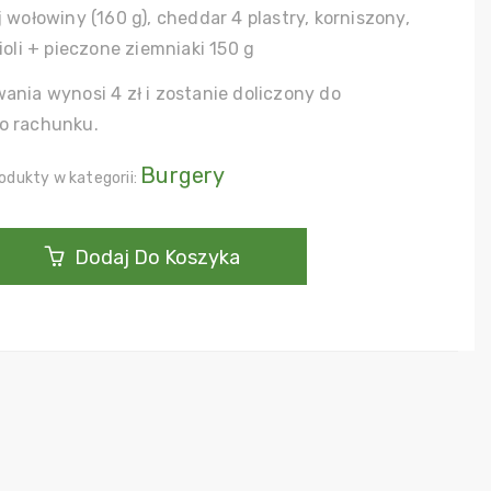
 wołowiny (160 g), cheddar 4 plastry, korniszony,
ioli + pieczone ziemniaki 150 g
ania wynosi 4 zł i zostanie doliczony do
o rachunku.
Burgery
odukty w kategorii:
Dodaj Do Koszyka
er
i