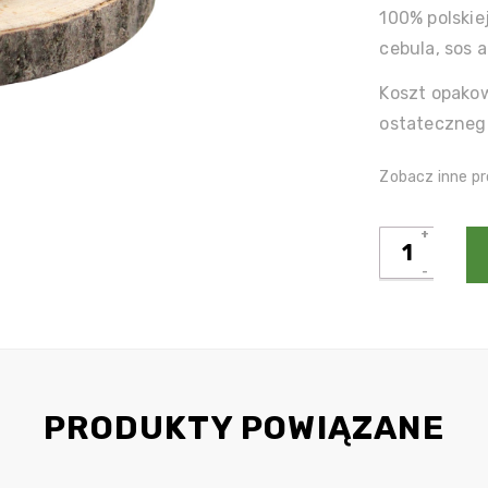
100% polskiej
cebula, sos a
Koszt opakow
ostateczneg
Zobacz inne pr
ilość
Cheeseburg
w
zestawie
z
ziemniakam
PRODUKTY POWIĄZANE