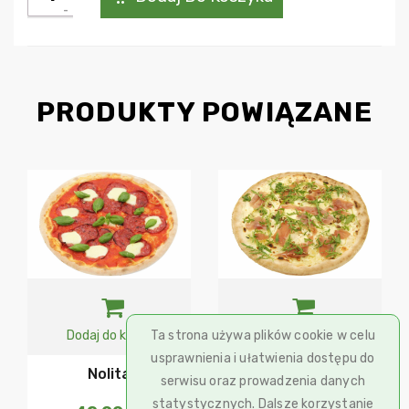
Burrata
e
parma
PRODUKTY POWIĄZANE
Ta strona używa plików cookie w celu
Dodaj do koszyka
Dodaj do koszyka
usprawnienia i ułatwienia dostępu do
Nolita
Parma E Pera
serwisu oraz prowadzenia danych
statystycznych. Dalsze korzystanie