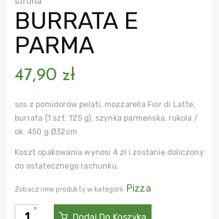
strona
BURRATA E
PARMA
47,90
zł
sos z pomidorów pelati, mozzarella Fior di Latte,
burrata (1 szt. 125 g), szynka parmeńska, rukola /
ok. 450 g Ø32cm
Koszt opakowania wynosi 4 zł i zostanie doliczony
do ostatecznego rachunku.
Pizza
Zobacz inne produkty w kategorii:
ilość
Dodaj Do Koszyka