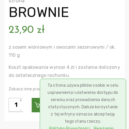
strona
BROWNIE
23,90
zł
z sosem wiśniowym i owocami sezonowymi / ok.
110 g
Koszt opakowania wynosi 4 zł i zostanie doliczony
do ostatecznego rachunku.
Ta strona używa plików cookie w celu
Desery
Zobacz inne produkty w kategorii:
usprawnienia i ułatwienia dostępu do
serwisu oraz prowadzenia danych
ilość
Dodaj Do Koszyka
statystycznych. Dalsze korzystanie
Brownie
z tej witryny oznacza akceptację
tego stanu rzeczy.
Polityka Prywatności
Regulamin