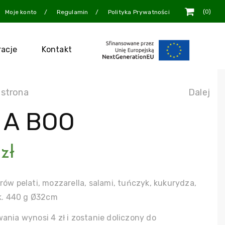
0
Moje konto
Regulamin
Polityka Prywatności
racje
Kontakt
 strona
Dalej
 A BOO
0
zł
rów pelati, mozzarella, salami, tuńczyk, kukurydza,
ok. 440 g Ø32cm
ania wynosi 4 zł i zostanie doliczony do