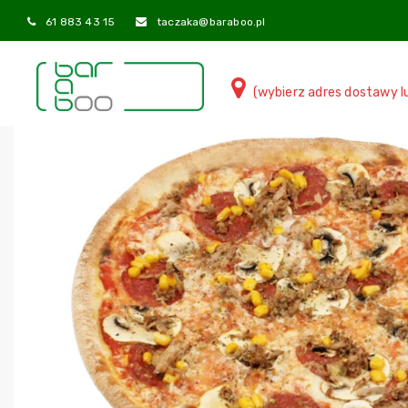
61 883 43 15
taczaka@baraboo.pl
(wybierz adres dostawy l