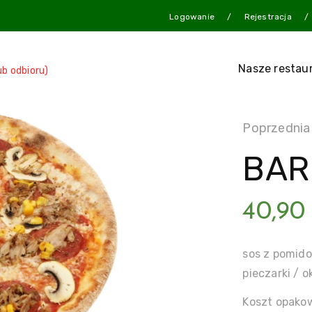
Logowanie
Rejestracja
Nasze restau
ub odbioru)
Poprzednia
BAR
40,9
sos z pomido
pieczarki / 
Koszt opakow