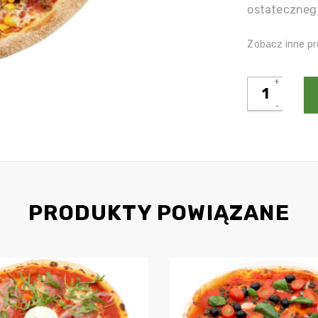
ostateczneg
Zobacz inne pr
ilość
Bar
a
Boo
PRODUKTY POWIĄZANE