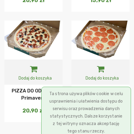
20,90
zł
15,90
zł
Dodaj do koszyka
Dodaj do koszyka
PIZZA DO ODPIEKU
PIZZA DO ODPIEKU
Ta strona używa plików cookie w celu
Primavera
Salami
usprawnienia i ułatwienia dostępu do
serwisu oraz prowadzenia danych
20,90
zł
18,90
zł
statystycznych. Dalsze korzystanie
z tej witryny oznacza akceptację
tego stanu rzeczy.