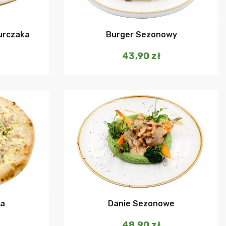
urczaka
Burger Sezonowy
43,90
zł
szyka
Dodaj do koszyka
za
Danie Sezonowe
48,90
zł