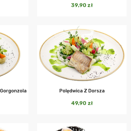
39,90
zł
szyka
Dodaj do koszyka
 Gorgonzola
Polędwica Z Dorsza
49,90
zł