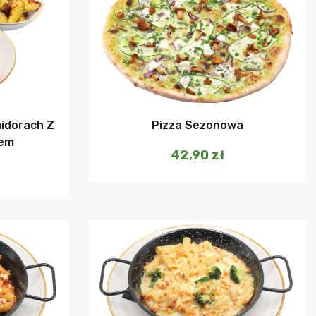
szyka
Dodaj do koszyka
idorach Z
Pizza Sezonowa
rem
42,90
zł