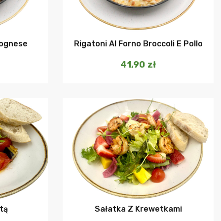
szyka
Dodaj do koszyka
lognese
Rigatoni Al Forno Broccoli E Pollo
41,90
zł
szyka
Dodaj do koszyka
tą
Sałatka Z Krewetkami