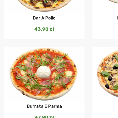
Bar A Pollo
43,90
zł
Dodaj do koszyka
Burrata E Parma
47,90
zł