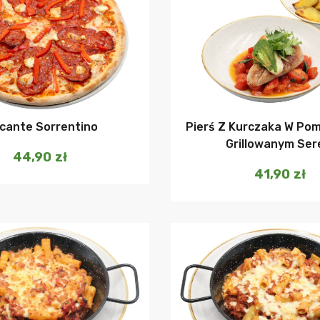
Dodaj do koszyka
Dodaj do ko
ccante Sorrentino
Pierś Z Kurczaka W Pom
Grillowanym Se
44,90
zł
41,90
zł