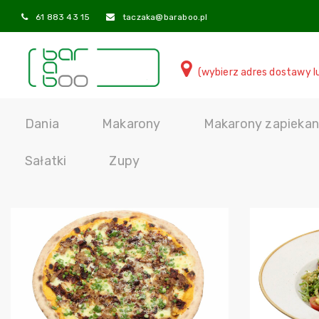
61 883 43 15
taczaka@baraboo.pl
(wybierz adres dostawy l
Dania
Makarony
Makarony zapiekan
Sałatki
Zupy
Dodaj do koszyka