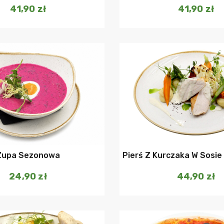
41,90
zł
41,90
zł
Dodaj do koszyka
Dodaj do ko
Zupa Sezonowa
Pierś Z Kurczaka W Sosie
24,90
zł
44,90
zł