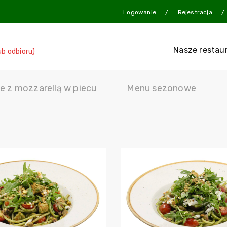
Logowanie
Rejestracja
Nasze restau
ub odbioru)
e z mozzarellą w piecu
Menu sezonowe
Dodaj do koszyka
Dodaj do ko