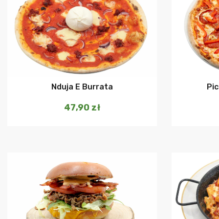
Dodaj do koszyka
Nduja E Burrata
Pi
47,90
zł