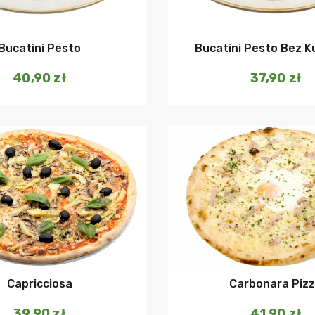
Bucatini Pesto
Bucatini Pesto Bez K
40,90
zł
37,90
zł
Dodaj do koszyka
Dodaj do ko
Capricciosa
Carbonara Piz
39,90
zł
41,90
zł