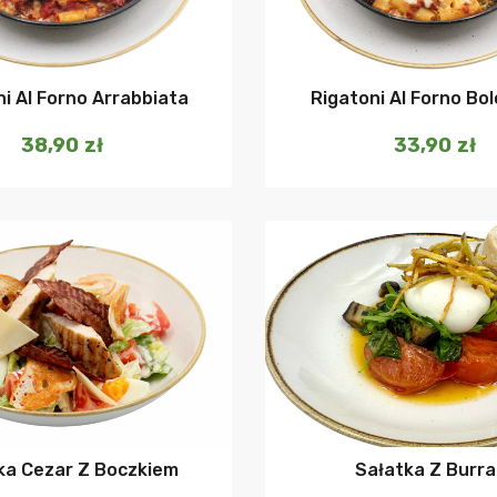
Dodaj do koszyka
Dodaj do ko
i Al Forno Arrabbiata
Rigatoni Al Forno Bo
38,90
zł
33,90
zł
Dodaj do koszyka
Dodaj do ko
ka Cezar Z Boczkiem
Sałatka Z Burra